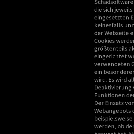
Schadsoftware.
die sich jewei
eingesetzten E
keinesfalls un
der Webseite e
Cookies werde
größtenteils a
eingerichtet w
verwendeten Ge
ein besonderer
wird. Es wird a
Deaktivierung 
Funktionen de
Der Einsatz vo
Webangebots de
beispielsweise
werden, ob der
besucht hat. N