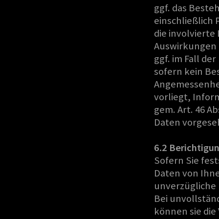
ggf. das Beste
einschließlich
die involviert
Auswirkungen 
ggf. im Fall d
sofern kein Be
Angemessenheit
vorliegt, Info
gem. Art. 46 
Daten vorgeseh
6.2 Berichtigu
Sofern Sie fes
Daten von Ihne
unverzügliche 
Bei unvollstä
können sie die