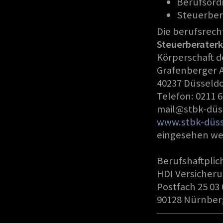
Berufsord
Steuerber
Die berufsrech
Steuerberater
Körperschaft d
Grafenberger A
40237 Düsseldo
Telefon: 0211 
mail@stbk-düs
www.stbk-düss
eingesehen we
Berufshaftplic
HDI Versicher
Postfach 25 03 
90128 Nürnber