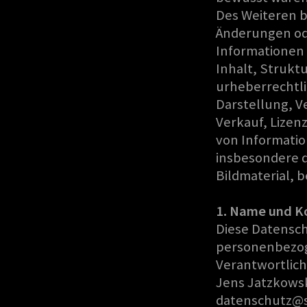
Des Weiteren b
Änderungen od
Informationen
Inhalt, Strukt
urheberrechtli
Darstellung, V
Verkauf, Lizen
von Informati
insbesondere d
Bildmaterial, 
1. Name und K
Diese Datensch
personenbezog
Verantwortlich
Jens Jatzkowski
datenschutz@s